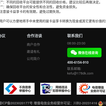
收价格**：不同的回收平台可能提供不同的回收价格，建议比较后再做决定。
平台**：确保回收平台的安全性和合法性，避免资金损失。
**：注意骏卡益享卡的有效期，避免过期失效。
用户可以方便地将手中未使用的骏卡益享卡转换为现金或其它更有价值的
协议
合作洽谈
联系我们
08:00-23:00
商户合作
邀请有礼
微信在线咨询
公司简介
400-6154-910
联系邮箱:
kefu@178dk.com
蜀ICP备2023020177号
增值电信业务经营许可证：川B2-20231416
川