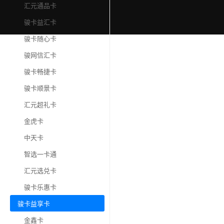
汇元通品卡
骏卡益汇卡
骏卡随心卡
骏网信汇卡
骏卡畅捷卡
骏卡顺景卡
汇元超礼卡
金虎卡
中天卡
智选一卡通
汇元选兑卡
骏卡乐惠卡
骏卡益享卡
金鑫卡