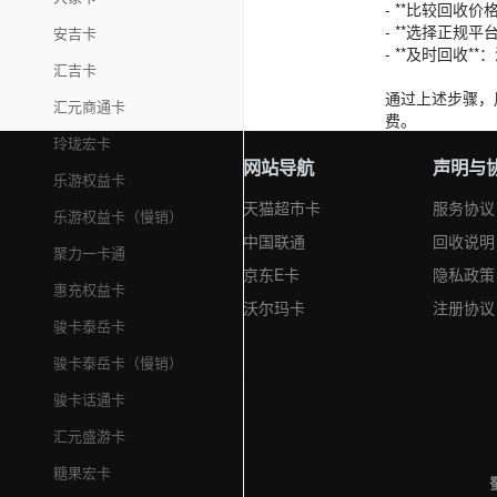
- **比较回
- **选择正规
安吉卡
- **及时回收
汇吉卡
通过上述步骤，
汇元商通卡
费。
玲珑宏卡
网站导航
声明与
乐游权益卡
天猫超市卡
服务协议
乐游权益卡（慢销）
中国联通
回收说明
聚力一卡通
京东E卡
隐私政策
惠充权益卡
沃尔玛卡
注册协议
骏卡泰岳卡
骏卡泰岳卡（慢销）
骏卡话通卡
汇元盛游卡
糖果宏卡