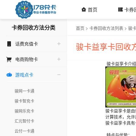
首页
卡券
卡券回收方法分类
首页
>
卡券回收方法列表
>
骏
话费充值卡
骏卡益享卡回收
电商购物卡
骏卡益享卡介
游戏点卡

骏网一卡通
骏卡智充卡
骏卡益享卡是由
骏网乐充卡
计算技术，允许
汇元智付卡
骏卡益享卡具有
云付一卡通
特点与优势：