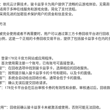
服务**：依托云计算技术，骏卡益享卡为用户提供了流畅的云游戏体验，无需
**：适用于多种在线服务和游戏充值，简化了支付流程。
**：采用先进的加密技术保护用户的资金和信息安全。
方法
被完全使用或者不再需要时，用户可以通过第三方卡券回收平台进行回收
卡为例，这是一个正规的卡券回收交易平台，提供了包括骏卡益享卡在内的
*：登录
178兑卡官方网站
或应用程序。
号**：首次使用需注册一个账号，已有账号可直接登录。
收类型**：在回收选项中找到骏卡益享卡，选择相应的回收服务。
券信息**：按照提示输入骏卡益享卡的卡号和密码，以及卡的面值。
收价格**：系统会自动给出回收价格，通常会低于卡的面值。
收请求**：确认无误后提交回收请求。
付款**：178兑卡平台会在后台审核卡券的有效性和余额，审核通过后，回
未使用**：回收前确认骏卡益享卡未被激活或使用，否则可能无法回收。