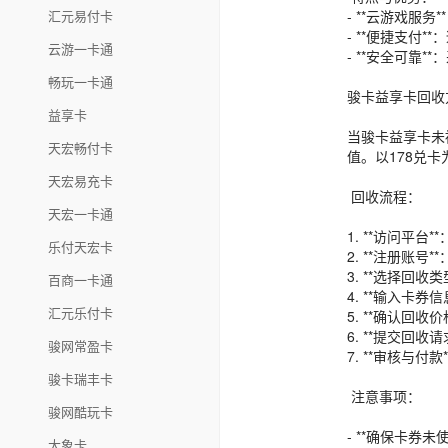
- **云游戏
汇元易付卡
- **便捷支付
云游一卡通
- **安全可靠
畅玩一卡通
骏卡益享卡回收
益享卡
当骏卡益享卡未
天宏畅付卡
值。以178兑
天宏易充卡
回收流程：
天宏一卡通
1. **访问平台*
乐付天宏卡
2. **注册账
3. **选择回
百商一卡通
4. **输入卡
汇元乐付卡
5. **确认回
6. **提交回
骏网常盈卡
7. **审核与
骏卡瑞丰卡
注意事项：
骏网酷玩卡
- **确保卡券
大象卡