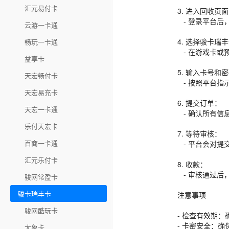
汇元易付卡
3. 进入回收页
- 登录平台后
云游一卡通
4. 选择骏卡瑞
畅玩一卡通
- 在游戏卡或
益享卡
5. 输入卡号和
天宏畅付卡
- 按照平台指
天宏易充卡
6. 提交订单：
天宏一卡通
- 确认所有信
乐付天宏卡
7. 等待审核：
百商一卡通
- 平台会对提
汇元乐付卡
8. 收款：
- 审核通过后
骏网常盈卡
骏卡瑞丰卡
注意事项
骏网酷玩卡
- 检查有效期
- 卡密安全：
大象卡