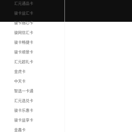
汇元通品卡
骏卡益汇卡
骏卡随心卡
骏网信汇卡
骏卡畅捷卡
骏卡顺景卡
汇元超礼卡
金虎卡
中天卡
智选一卡通
汇元选兑卡
骏卡乐惠卡
骏卡益享卡
金鑫卡