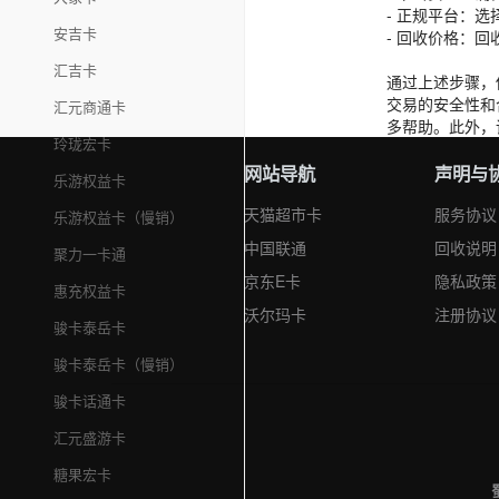
- 正规平台：
安吉卡
- 回收价格：
汇吉卡
通过上述步骤，
交易的安全性和
汇元商通卡
多帮助。此外，
玲珑宏卡
网站导航
声明与
乐游权益卡
天猫超市卡
服务协议
乐游权益卡（慢销）
中国联通
回收说明
聚力一卡通
京东E卡
隐私政策
惠充权益卡
沃尔玛卡
注册协议
骏卡泰岳卡
骏卡泰岳卡（慢销）
骏卡话通卡
汇元盛游卡
糖果宏卡