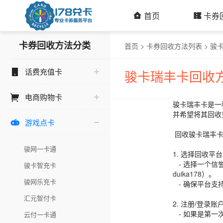
首页
卡券
卡券回收方法分类
首页
>
卡券回收方法列表
>
骏
话费充值卡
骏卡瑞丰卡回收
电商购物卡
骏卡瑞丰卡是一
并希望将其回收
游戏点卡

回收骏卡瑞丰卡
骏网一卡通
1. 选择回收平
- 选择一个信
骏卡智充卡
duika178
）。
骏网乐充卡
- 确保平台支
汇元智付卡
2. 注册/登录账
- 如果是第一
云付一卡通