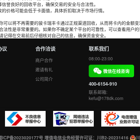
选择信誉良好的回收平台，确保交易的安全与合法性。
回收的价格可能会低于卡面值，具体折扣取决于市场行情。
你可以将不再需要的骏卡瑞丰卡通过正规渠道回收，从而将卡内的金额变
合法性是非常重要的。如果你不确定某个平台的可靠性，可以查看用户的
请记得在交易前后仔细核对自己的信息，确保资金安全。
协议
合作洽谈
联系我们
08:00-23:00
商户合作
邀请有礼
微信在线咨询
公司简介
400-6154-910
联系邮箱:
kefu@178dk.com
蜀ICP备2023020177号
增值电信业务经营许可证：川B2-20231416
川