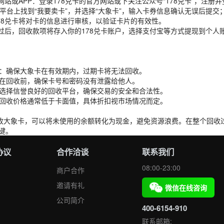
兑卡网站或APP：登录178兑卡的官方网站或下关注公众号“178兑卡”，注册
在平台上找到“我要卖卡”，并选择“大象卡”，输入卡券信息确认无误后提交
：178兑卡将对卡的信息进行审核，以验证卡片的有效性。
通过后，回收款项将存入你的178兑卡账户，选择支付宝等方式提现到个人
期**：确保大象卡在有效期内，过期卡将无法回收。
**：在回收前，确保卡号和密码没有泄露给他人。
**：选择信誉良好的回收平台，确保交易的安全和合法性。
**：回收价格通常低于卡面值，具体折扣视市场情况而定。
回收大象卡，可以将未使用的余额转化为现金，避免资源浪费。在整个回收
键。
协议
合作洽谈
联系我们
08:00-23:00
商户合作
邀请有礼
微信在线咨询
公司简介
400-6154-910
联系邮箱: