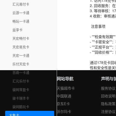
1. 访问178
汇元易付卡
2. 回收服务：
3. 等待审核
云游一卡通
4 收款：审核
畅玩一卡通
注意事项
益享卡
- **检查有效
天宏畅付卡
- **卡密安全
天宏易充卡
- **正规平台
- **回收价格
天宏一卡通
通过178兑卡
乐付天宏卡
性和安全性是关
百商一卡通
网站导航
声明与
汇元乐付卡
天猫超市卡
服务协议
骏网常盈卡
中国联通
回收说明
骏卡瑞丰卡
京东E卡
隐私政策
骏网酷玩卡
沃尔玛卡
注册协议
大象卡