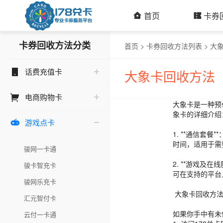
首页
卡券
卡券回收方法分类
首页
>
卡券回收方法列表
>
大
话费充值卡
大象卡回收方法
电商购物卡
大象卡是一种预
象卡的详细介绍
游戏点卡

1. **通信
时间，适用于需
骏网一卡通
2. **游戏
骏卡智充卡
可在支持的平台
骏网乐充卡
大象卡回收方
汇元智付卡
如果你手中有未
云付一卡通