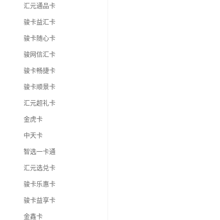
汇元通品卡
骏卡益汇卡
骏卡随心卡
骏网信汇卡
骏卡畅捷卡
骏卡顺景卡
汇元超礼卡
金虎卡
中天卡
智选一卡通
汇元选兑卡
骏卡乐惠卡
骏卡益享卡
金鑫卡