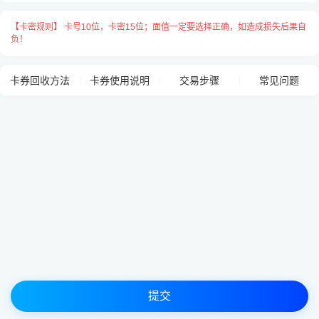
卡号与卡密之间请用
“空格”
隔开，
【卡密规则】 卡号10位，卡密15位；面值一定要选择正确，如造成损失后果自
每张卡占用一行用
“换行”
隔开，例：
负！
【卡密规则】 卡号10位，卡密15位
8892749871 5173849069582748
卡券回收方法
卡券使用说明
交易步骤
常见问题
提交