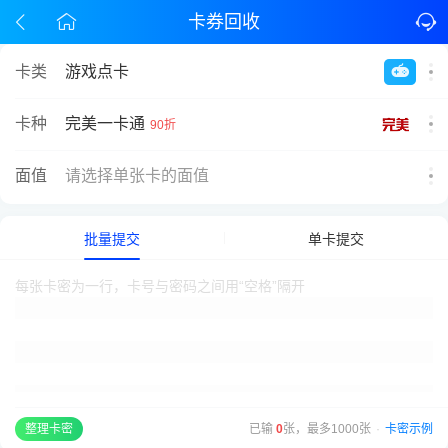
卡券回收
卡类
游戏点卡
完美一卡通
卡种
90折
面值
请选择单张卡的面值
批量提交
单卡提交
已输
0
张，最多1000张
·
卡密示例
整理卡密