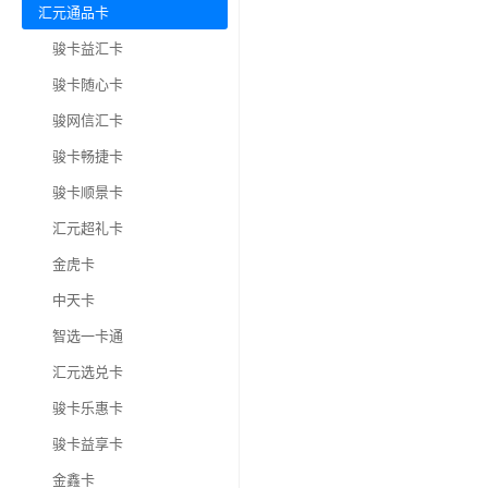
汇元通品卡
骏卡益汇卡
骏卡随心卡
骏网信汇卡
骏卡畅捷卡
骏卡顺景卡
汇元超礼卡
金虎卡
中天卡
智选一卡通
汇元选兑卡
骏卡乐惠卡
骏卡益享卡
金鑫卡