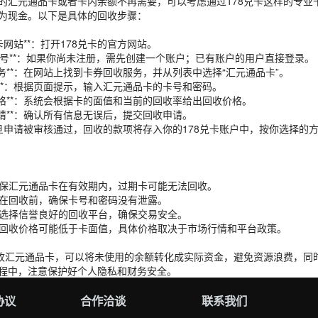
的汇元通品卡或者卡内余额不再需要，可以考虑通过178兑卡这样的专业
为现金。以下是具体的回收步骤：
兑卡网站**：打开178兑卡的
官方网站
。
登录账号**：如果你尚未注册，需先创建一个账户；已有账户的用户直接登录。
收服务**：在网站上找到卡券回收服务，并从列表中选择“汇元通品卡”。
信息**：根据页面提示，输入汇元通品卡的卡号和密码。
收价格**：系统会根据卡的面值和当前的回收率给出回收价格。
收申请**：确认所有信息无误后，提交回收申请。
*：一旦申请被审核通过，回收的款项将存入你的178兑卡账户中，按你选择的
*：确保汇元通品卡在有效期内，过期卡可能无法回收。
**：在回收前，确保卡号和密码没有泄露。
**：选择信誉良好的回收平台，确保交易安全。
**：回收价格可能低于卡面值，具体价格取决于市场行情和平台政策。
回收汇元通品卡，可以将未使用的余额转化成实际资金，避免资源浪费，同
程中，注意保护好个人隐私和财务安全。
协议
合作洽谈
联系我们