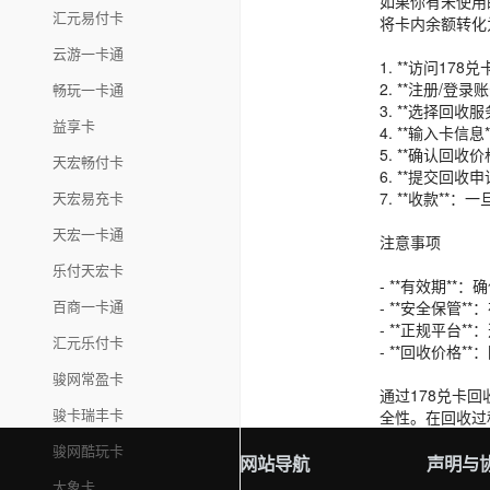
如果你有未使用
汇元易付卡
将卡内余额转化
云游一卡通
1. **访问178
2. **注册/
畅玩一卡通
3. **选择回
益享卡
4. **输入卡
5. **确认回
天宏畅付卡
6. **提交回
天宏易充卡
7. **收款*
天宏一卡通
注意事项
乐付天宏卡
- **有效期*
百商一卡通
- **安全保管
- **正规平台
汇元乐付卡
- **回收价格
骏网常盈卡
通过178兑卡
骏卡瑞丰卡
全性。在回收过
骏网酷玩卡
网站导航
声明与
大象卡