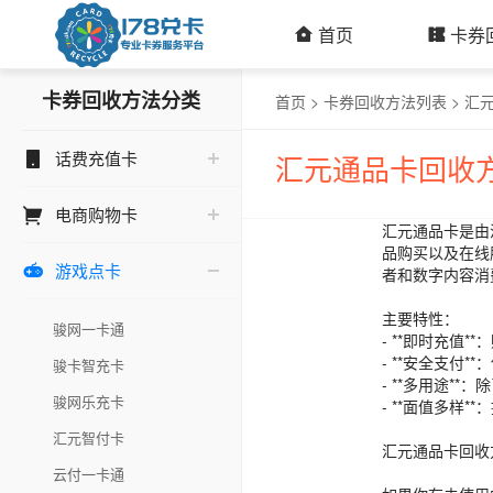
首页
卡券
卡券回收方法分类
首页
>
卡券回收方法列表
>
汇
话费充值卡
汇元通品卡回收
电商购物卡
汇元通品卡是由
品购买以及在线
游戏点卡

者和数字内容消
主要特性：
骏网一卡通
- **即时充值
- **安全支付
骏卡智充卡
- **多用途*
骏网乐充卡
- **面值多样
汇元智付卡
汇元通品卡回收
云付一卡通