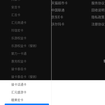
天猫超市卡
服务协议
安吉卡
中国联通
回收说明
汇吉卡
京东E卡
隐私政策
汇元商通卡
沃尔玛卡
注册协议
玲珑宏卡
乐游权益卡
乐游权益卡（慢销）
聚力一卡通
惠充权益卡
骏卡泰岳卡
骏卡泰岳卡（慢销）
骏卡话通卡
汇元盛游卡
糖果宏卡