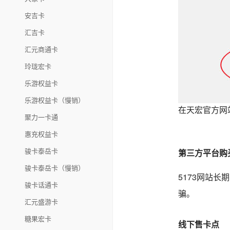
安吉卡
汇吉卡
汇元商通卡
玲珑宏卡
乐游权益卡
乐游权益卡（慢销）
在天宏官方网
聚力一卡通
惠充权益卡
骏卡泰岳卡
第三方平台购
骏卡泰岳卡（慢销）
5173网站
骏卡话通卡
骗。
汇元盛游卡
糖果宏卡
线下售卡点