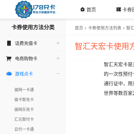
首页
卡券
卡券使用方法分类
首页
>
卡券使用方法列表
>
智
话费充值卡
智汇天宏卡使用
电商购物卡
智汇天宏卡是
游戏点卡
的一次性预付

通行证中，用
骏网一卡通
世界等数百家
骏卡智充卡
骏网乐充卡
汇元智付卡
云付一卡通