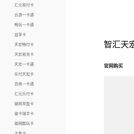
汇元易付卡
云游一卡通
畅玩一卡通
益享卡
智汇天
天宏畅付卡
天宏易充卡
天宏一卡通
官网购买
乐付天宏卡
百商一卡通
汇元乐付卡
骏网常盈卡
骏卡瑞丰卡
骏网酷玩卡
大象卡