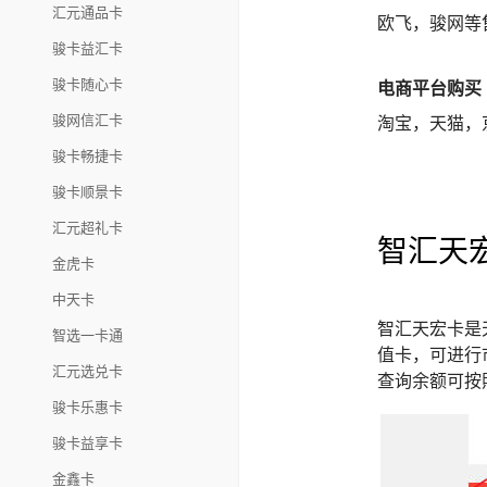
汇元通品卡
欧飞，骏网等
骏卡益汇卡
骏卡随心卡
电商平台购买
骏网信汇卡
淘宝，天猫，
骏卡畅捷卡
骏卡顺景卡
汇元超礼卡
智汇天
金虎卡
中天卡
智汇天宏卡是
智选一卡通
值卡，可进行
汇元选兑卡
查询余额可按
骏卡乐惠卡
骏卡益享卡
金鑫卡