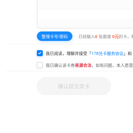
整理卡号/密码
已经输入
0
张面值
0
元
的卡，
我已阅读，理解并接受「
178兑卡服务协议
」和
我已确认该
卡券
来源合法
，如有问题，本人愿意
确认提交卖卡