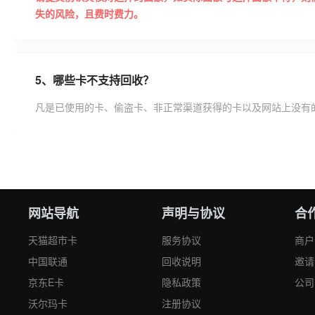
失的风险，且费时费力。
5、
哪些卡不支持回收？
凡是已使用的卡、偷盗卡、非正常渠道获得的卡以及网站上没有
网站导航
声明与协议
合
天猫超市卡
服务协议
商户
中国联通
回收说明
邀请
京东E卡
隐私政策
公司
沃尔玛卡
注册协议