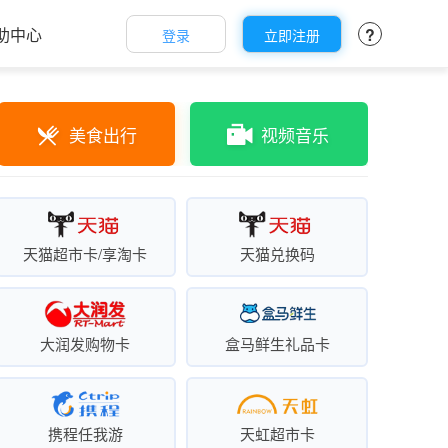
助中心
?
登录
立即注册
美食出行
视频音乐
天猫超市卡/享淘卡
天猫兑换码
大润发购物卡
盒马鲜生礼品卡
携程任我游
天虹超市卡