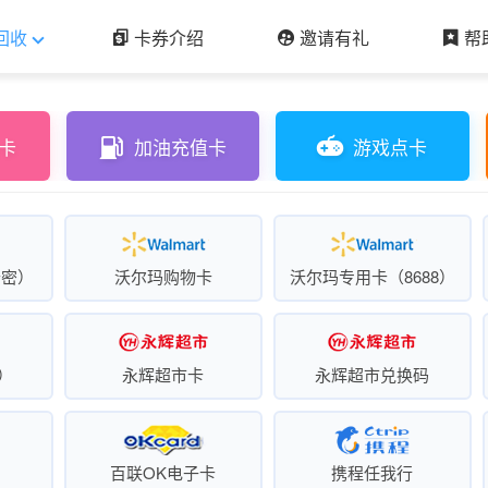
回收
卡券介绍
邀请有礼
帮
卡
加油充值卡
游戏点卡
卡密）
沃尔玛购物卡
沃尔玛专用卡（8688）
）
永辉超市卡
永辉超市兑换码
百联OK电子卡
携程任我行