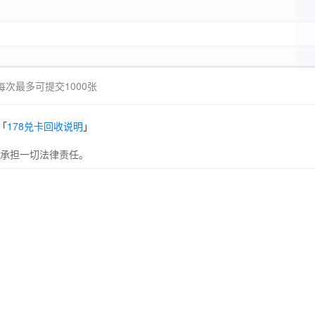
每次最多可提交1000张
「
178兑卡回收说明
」
承担一切法律责任。