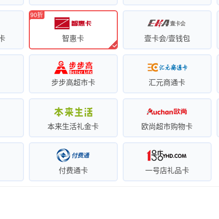
90折
卡
智惠卡
壹卡会/壹钱包
步步高超市卡
汇元商通卡
本来生活礼金卡
欧尚超市购物卡
付费通卡
一号店礼品卡