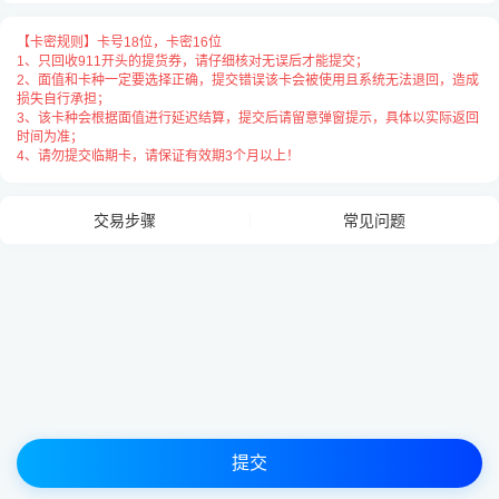
卡号与卡密之间请用
“空格”
隔开，
【卡密规则】卡号18位，卡密16位
每张卡占用一行用
“换行”
隔开，例：
1、只回收911开头的提货券，请仔细核对无误后才能提交；
2、面值和卡种一定要选择正确，提交错误该卡会被使用且系统无法退回，造成
损失自行承担；
【卡密规则】卡号18位，卡密16位
3、该卡种会根据面值进行延迟结算，提交后请留意弹窗提示，具体以实际返回
时间为准；
4、请勿提交临期卡，请保证有效期3个月以上！
交易步骤
常见问题
提交