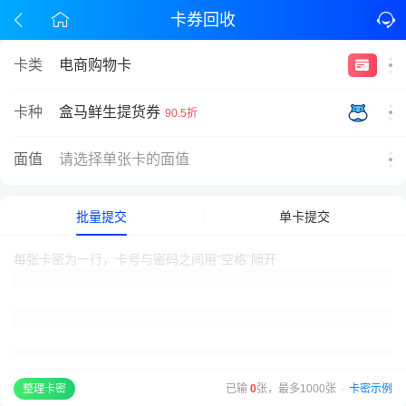
卡券回收
卡类
电商购物卡
盒马鲜生提货券
卡种
90.5折
面值
请选择单张卡的面值
批量提交
单卡提交
已输
0
张，最多1000张
·
卡密示例
整理卡密