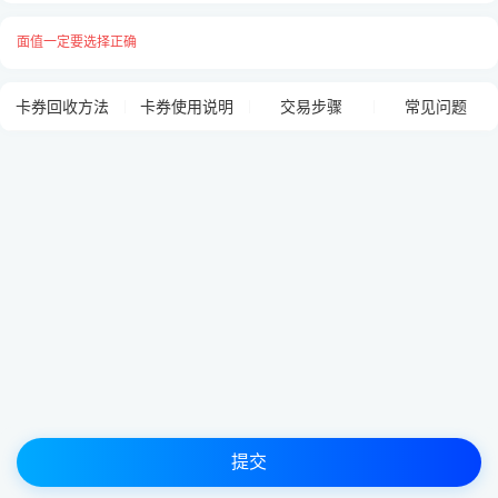
面值一定要选择正确
卡号与卡密之间请用
“空格”
隔开，
每张卡占用一行用
“换行”
隔开，例：
卡券回收方法
卡券使用说明
交易步骤
常见问题
提交