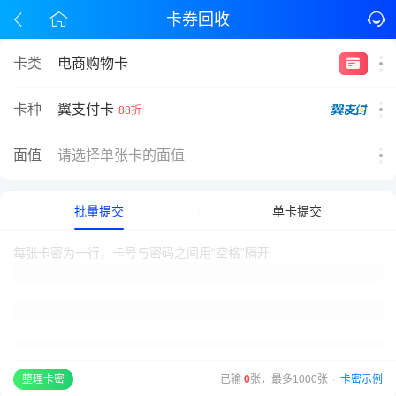
卡券回收
卡类
电商购物卡
翼支付卡
卡种
88折
面值
请选择单张卡的面值
批量提交
单卡提交
已输
0
张，最多1000张
·
卡密示例
整理卡密