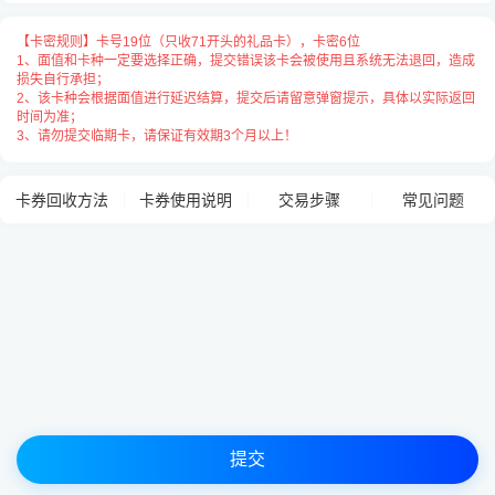
卡号与卡密之间请用
“空格”
隔开，
【卡密规则】卡号19位（只收71开头的礼品卡），卡密6位
每张卡占用一行用
“换行”
隔开，例：
1、面值和卡种一定要选择正确，提交错误该卡会被使用且系统无法退回，造成
损失自行承担；
2、该卡种会根据面值进行延迟结算，提交后请留意弹窗提示，具体以实际返回
【卡密规则】卡号19位（只收71开头的礼品卡），卡密6位
时间为准；
3、请勿提交临期卡，请保证有效期3个月以上！
卡券回收方法
卡券使用说明
交易步骤
常见问题
提交