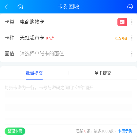
卡券回收
卡类
电商购物卡
天虹超市卡
卡种
87折
面值
请选择单张卡的面值
批量提交
单卡提交
已输
0
张，最多1000张
·
卡密示例
整理卡密