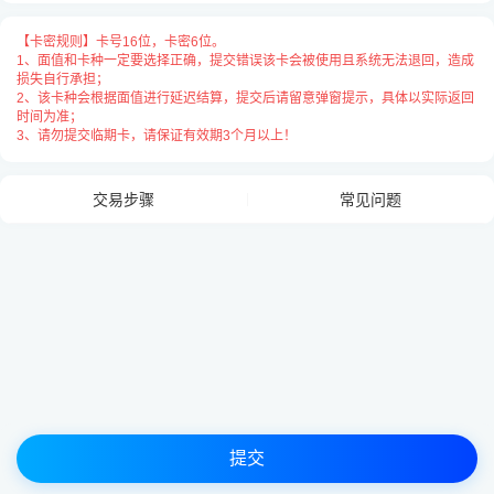
卡号与卡密之间请用
“空格”
隔开，
【卡密规则】卡号16位，卡密6位。
每张卡占用一行用
“换行”
隔开，例：
1、面值和卡种一定要选择正确，提交错误该卡会被使用且系统无法退回，造成
损失自行承担；
2、该卡种会根据面值进行延迟结算，提交后请留意弹窗提示，具体以实际返回
【卡密规则】卡号16位，卡密6位
时间为准；
3、请勿提交临期卡，请保证有效期3个月以上！
交易步骤
常见问题
提交