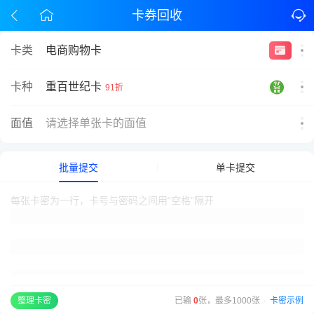
卡券回收
卡类
电商购物卡
重百世纪卡
卡种
91折
面值
请选择单张卡的面值
批量提交
单卡提交
已输
0
张，最多1000张
·
卡密示例
整理卡密