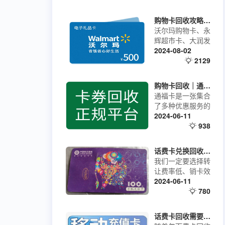
购物卡回收攻略，沃尔玛购物卡高价回收指南
沃尔玛购物卡、永
辉超市卡、大润发
购物卡、天猫超市
2024-08-02
卡等，都是特别常
2129
见的企业福利卡。
如果收到这些卡，
购物卡回收｜通福卡的回收流程
我们又暂时用不
通福卡是一张集合
上，是可以把他们
了多种优惠服务的
变现换取现金的，
会员卡，涵盖了餐
2024-06-11
可能很多朋友没有
饮、娱乐、购物等
938
这么操作过，接下
多个领域。持卡人
来为大家分享的就
可以在合作商家处
是购物卡回收变现
话费卡兑换回收平台介绍，话费卡转让回收哪家平台费率更低?
享受专属折扣、积
的攻略，希望对大
我们一定要选择转
分兑换、会员特权
家有帮助。
让费率低、销卡效
等多项福利。无论
率高，到账速度快
2024-06-11
是日常购物还是休
的平台进行回收变
780
闲娱乐，通福卡都
现，178兑卡不仅
能让你享受到更多
能够高效的回收你
的实惠。通福卡与
话费卡回收需要注意这几点！
的话费卡，还能将