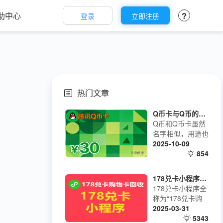
助中心
?
登录
立即注册
热门文章
Q币卡与Q币的区别
Q币和Q币卡虽然
名字相似，用途也
基本一致，但它们
2025-10-09
是两种不同的存在
854
形式
178兑卡小程序使用教程
178兑卡小程序全
称为“178兑卡购
物卡回收”
2025-03-31
5343