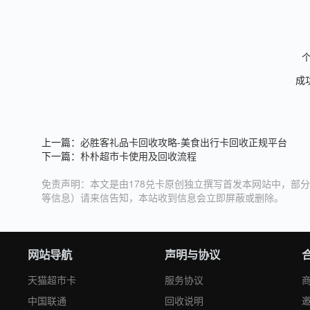
个
成
上一篇：
必胜客礼品卡回收攻略-美食出行卡回收正规平台
下一篇：
朴朴超市卡使用及回收流程
免责声明：本文是由178兑卡原创独立撰写首发本网站中，部分
等信息）请来信告知，本站收到信息会立即屏蔽或删除。
网站导航
声明与协议
天猫超市卡
服务协议
中国联通
回收说明