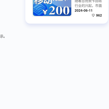
众多知名品牌商家
随着忽而费卡回收
你的损失降到最
建立了合作关系，
行业的兴起，市面
低，最大限度的维
上出现的话费卡回
2024-06-11
护消费者权益，是
收平台也越来越
962
一家良心平台，值
多，市场非常混
得托付！
乱，我们在回收话
费卡的时候一定要
注意一下几点。一
示。
起来看一下吧。