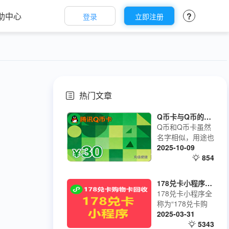
助中心
?
登录
立即注册
热门文章
Q币卡与Q币的区别
Q币和Q币卡虽然
名字相似，用途也
基本一致，但它们
2025-10-09
是两种不同的存在
854
形式
178兑卡小程序使用教程
178兑卡小程序全
称为“178兑卡购
物卡回收”
2025-03-31
5343