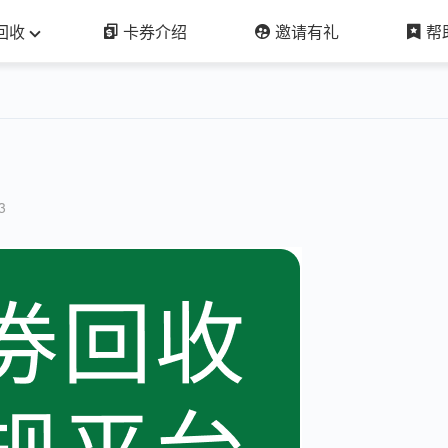
回收
卡券介绍
邀请有礼
帮
3