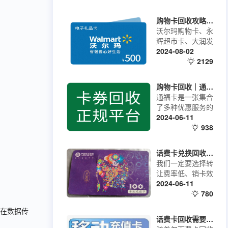
购物卡回收攻略，沃尔玛购物卡高价回收指南
沃尔玛购物卡、永
辉超市卡、大润发
购物卡、天猫超市
2024-08-02
卡等，都是特别常
2129
见的企业福利卡。
如果收到这些卡，
购物卡回收｜通福卡的回收流程
我们又暂时用不
通福卡是一张集合
上，是可以把他们
了多种优惠服务的
变现换取现金的，
会员卡，涵盖了餐
2024-06-11
可能很多朋友没有
饮、娱乐、购物等
938
这么操作过，接下
多个领域。持卡人
来为大家分享的就
可以在合作商家处
是购物卡回收变现
话费卡兑换回收平台介绍，话费卡转让回收哪家平台费率更低?
享受专属折扣、积
的攻略，希望对大
我们一定要选择转
分兑换、会员特权
家有帮助。
让费率低、销卡效
等多项福利。无论
率高，到账速度快
2024-06-11
是日常购物还是休
的平台进行回收变
780
闲娱乐，通福卡都
现，178兑卡不仅
能让你享受到更多
止在数据传
能够高效的回收你
的实惠。通福卡与
话费卡回收需要注意这几点！
的话费卡，还能将