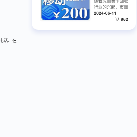
众多知名品牌商家
随着忽而费卡回收
你的损失降到最
建立了合作关系，
行业的兴起，市面
低，最大限度的维
上出现的话费卡回
2024-06-11
护消费者权益，是
收平台也越来越
962
一家良心平台，值
多，市场非常混
得托付！
乱，我们在回收话
费卡的时候一定要
00电话、在
注意一下几点。一
起来看一下吧。