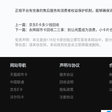
正规平台有完善的售后服务和消费者权益保护机制，能够确保
上一篇：
京东E卡多少钱回收
下一篇：
永辉超市卡回收二三事：别让闲置成为浪费，小卡片
免责声明：本文是由178兑卡原创独立撰写首发本网站中，部分
等信息）请来信告知，本站收到信息会立即屏蔽或删除。
网站导航
声明与协议
天猫超市卡
服务协议
中国联通
回收说明
京东E卡
隐私政策
沃尔玛卡
注册协议