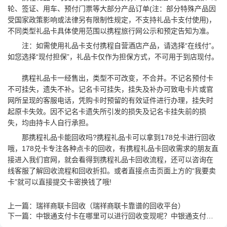
轮、签证、用车、预付门票等大部分产品订单(注：部分特殊产品因
受国家政策影响或法律另有限制性规定，不支持礼品卡支付使用)，
不同类型礼品卡具体使用范围以携程旅行网公示和预定告知为准。
注：如需使用礼品卡支付携程自营酒店产品，请选择“在线付”。
如您选择“现付担保”，礼品卡仅作为担保方式，不可用于到店现付。
携程礼品卡一经售出，类型不可改变，不合并。不记名预付卡
不可挂失，遗失不补。记名卡可挂失，挂失及补办可致电卡片或官
网所呈现的客服电话，凭购卡时预留的有效证件进行办理，挂失时
起原卡失效。因不记名卡遗失所引发的损失及记名卡挂失前的损
失，均由持卡人自行承担。
那携程礼品卡能回收吗?携程礼品卡可以拿到178兑卡进行回收
哦，178兑卡专注各种点卡的回收，有携程礼品卡回收需求的朋友直
接进入我们官网，就会看得到携程礼品卡回收流程，还可以咨询在
线客服了解回收流程和回收折扣。或者直接点击页面上方的“我要卖
卡”就可以直接提交卡密换钱了哦!
上一篇：
瑞祥商联卡回收（瑞祥商联卡靠谱的回收平台）
下一篇：
中银通支付卡在哪里可以进行回收变现呢？中银通支付卡怎么回收呢?