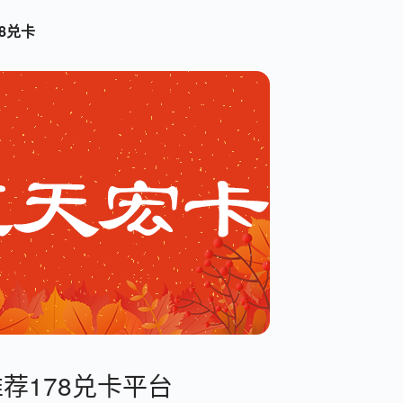
8兑卡
荐178兑卡平台