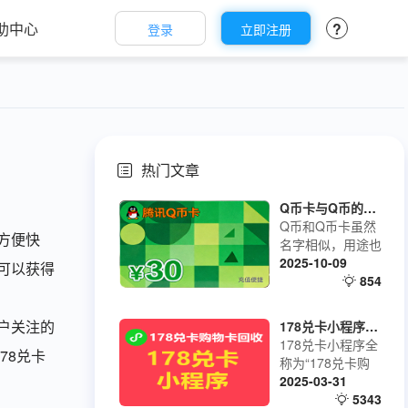
助中心
?
登录
立即注册
热门文章
Q币卡与Q币的区别
Q币和Q币卡虽然
方便快
名字相似，用途也
基本一致，但它们
2025-10-09
可以获得
是两种不同的存在
854
形式
户关注的
178兑卡小程序使用教程
178兑卡小程序全
78兑卡
称为“178兑卡购
物卡回收”
2025-03-31
5343