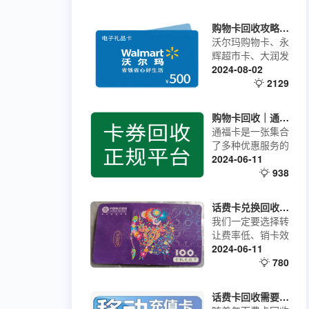
购物卡回收攻略，沃尔玛购物卡高价回收指南
沃尔玛购物卡、永
辉超市卡、大润发
购物卡、天猫超市
2024-08-02
卡等，都是特别常
2129
见的企业福利卡。
如果收到这些卡，
购物卡回收｜通福卡的回收流程
我们又暂时用不
通福卡是一张集合
上，是可以把他们
了多种优惠服务的
变现换取现金的，
会员卡，涵盖了餐
2024-06-11
可能很多朋友没有
饮、娱乐、购物等
938
这么操作过，接下
多个领域。持卡人
来为大家分享的就
可以在合作商家处
是购物卡回收变现
话费卡兑换回收平台介绍，话费卡转让回收哪家平台费率更低?
享受专属折扣、积
的攻略，希望对大
我们一定要选择转
分兑换、会员特权
家有帮助。
让费率低、销卡效
等多项福利。无论
率高，到账速度快
2024-06-11
是日常购物还是休
的平台进行回收变
780
闲娱乐，通福卡都
现，178兑卡不仅
能让你享受到更多
能够高效的回收你
的实惠。通福卡与
话费卡回收需要注意这几点！
的话费卡，还能将