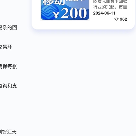
众多知名品牌商家
随着忽而费卡回收
你的损失降到最
建立了合作关系，
行业的兴起，市面
低，最大限度的维
上出现的话费卡回
2024-06-11
护消费者权益，是
收平台也越来越
962
一家良心平台，值
多，市场非常混
复杂的回
得托付！
乱，我们在回收话
费卡的时候一定要
注意一下几点。一
交易环
起来看一下吧。
确保每张
咨询和支
到智汇天